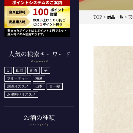
TOP
>
商品一覧
> 
人気の検索キーワード
1
山間
新酒
芋
フルーティー
梅酒
燗酒オススメ
山本
青一髪
お湯割りオススメ
お酒の種類