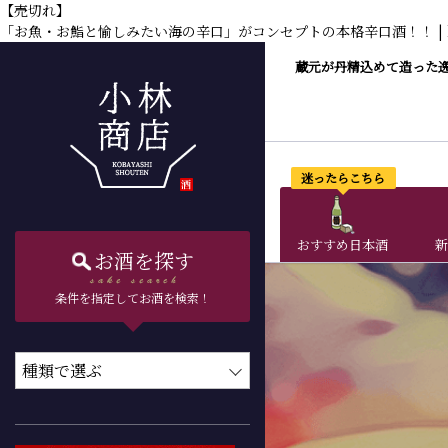
【売切れ】
「お魚・お鮨と愉しみたい海の辛口」がコンセプトの本格辛口酒！！ | kobash
蔵元が丹精込めて造った
迷ったらこちら
おすすめ日本酒
新
お酒を探す
条件を指定してお酒を検索！