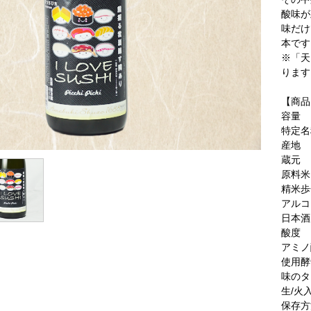
酸味が
味だけ
本です
※「天
ります
【商品
容量
特定名
産地
蔵元
原料米
精米歩
アルコ
日本酒
酸度
アミノ
使用酵
味のタ
生/火
保存方