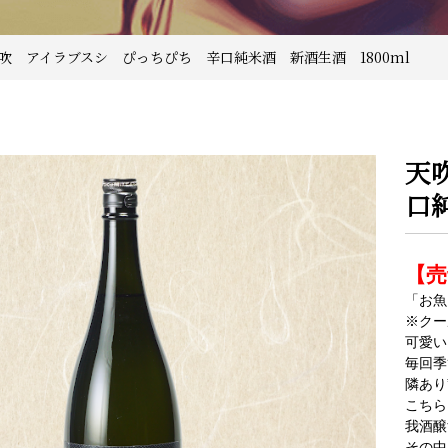
天吹 アイラブスシ ぴっちぴち 辛口純米酒 新酒生酒 1800ml
天
口
【売
「お魚
※クー
可愛い
毎回季
隣あり
こちら
我酒醸
その中