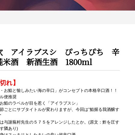
吹 アイラブスシ ぴっちぴち 辛
純米酒 新酒生酒 1800ml
切れ】
・お鮨と愉しみたい海の辛口」がコンセプトの本格辛口酒！！
ル便推奨
お鮨のラベルが目を惹く「アイラブスシ」
節ごとにサブタイトルが変わりますが、今回は”鮨握る我酒醸す
”
は与謝蕪村先生の５７５をアレンジしたとか。(原文：鮓を圧す
す隣あり)
身はスッキリとしたキレの良い超辛口酒。