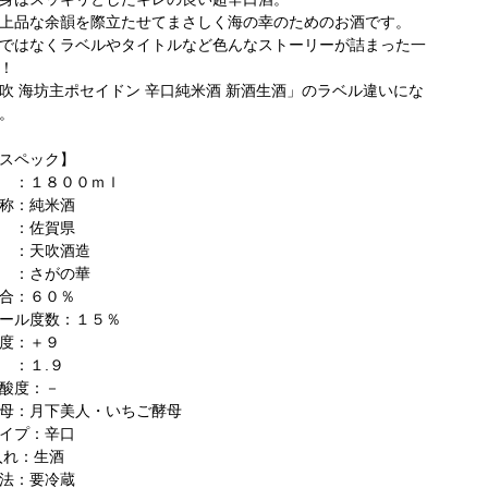
上品な余韻を際立たせてまさしく海の幸のためのお酒です。
ではなくラベルやタイトルなど色んなストーリーが詰まった一
！
吹 海坊主ポセイドン 辛口純米酒 新酒生酒」のラベル違いにな
。
スペック】
 ：１８００ｍｌ
称：純米酒
 ：佐賀県
 ：天吹酒造
 ：さがの華
合：６０％
ール度数：１５％
度：＋９
 ：１.９
酸度：－
母：月下美人・いちご酵母
イプ：辛口
入れ：生酒
法：要冷蔵