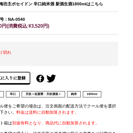
 海坊主ポセイドン 辛口純米酒 新酒生酒1800mlはこちら
：NA-0540
00円(消費税込:¥3,520円)
り切れ
県
辛口
天吹＜佐賀県・天吹酒造＞
純米
1800ml
ル便をご希望の場合は、注文画面の配送方法でクール便を選択
下さい。
料金は送料に自動加算されます。
ト箱は
別途有料となり、商品代に自動加算されます。