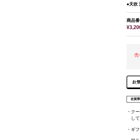
●天吹
商品番号
¥3,2
売
佐賀
・クー
して
・ギフ