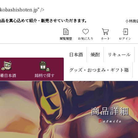
ishoten.jp" />
逸品を真心込めて紹介・販売させていただきます。
小林商
閲覧履歴
お気に入り
カート
ログイン
日本酒
焼酎
リキュール
グッズ・おつまみ・ギフト箱
着日本酒
銘柄で探す
商品詳細