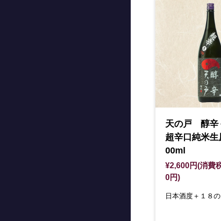
天の戸 醇
超辛口純米生
00ml
¥2,600円(消費税
0円)
日本酒度＋１８の