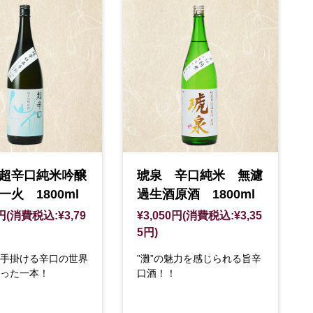
超辛口純米吟醸
琥泉 辛口純米 無濾
火 1800ml
過生酒原酒 1800ml
0円(消費税込:¥3,79
¥3,050円(消費税込:¥3,35
5円)
手掛ける辛口の世界
”灘”の魅力を感じられる旨辛
った一本！
口酒！！