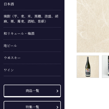
日本酒
焼酎（芋、麦、米、黒糖、泡盛、胡
麻、栗、蕎麦、酒粕、紫蘇）
和リキュール・梅酒
地ビール
ウヰスキー
ワイン
商品一覧
特集一覧