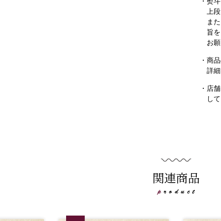
・熨斗
上段
また
旨を
お願
・商品
詳細
・店舗
して
関連商品