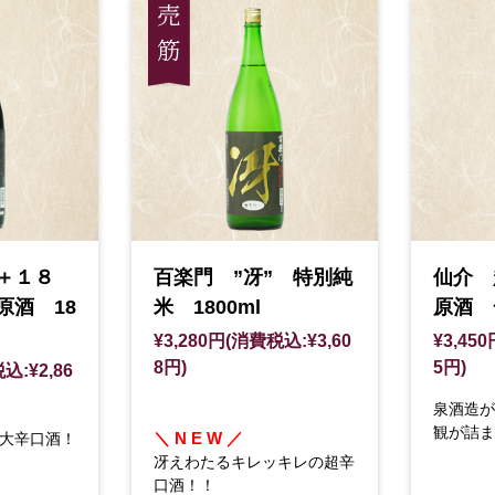
辛＋１８
百楽門 ”冴” 特別純
仙介 
原酒 18
米 1800ml
原酒 一
¥3,280円(消費税込:¥3,60
¥3,45
8円)
5円)
込:¥2,86
泉酒造が
観が詰ま
＼ N E W ／
大辛口酒！
冴えわたるキレッキレの超辛
口酒！！