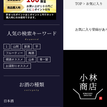
TOP
> お気に入り
お気に入り登録があ
人気の検索キーワード
1
山間
新酒
芋
フルーティー
梅酒
燗酒オススメ
山本
青一髪
お湯割りオススメ
お酒の種類
日本酒