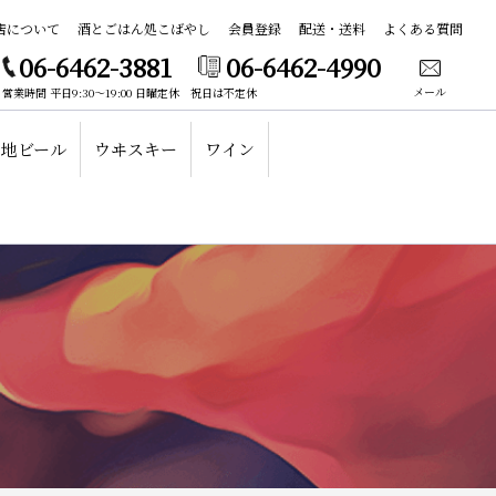
店について
酒とごはん処こばやし
会員登録
配送・送料
よくある質問
06-6462-3881
06-6462-4990
メール
営業時間 平日9:30～19:00 日曜定休 祝日は不定休
地ビール
ウヰスキー
ワイン