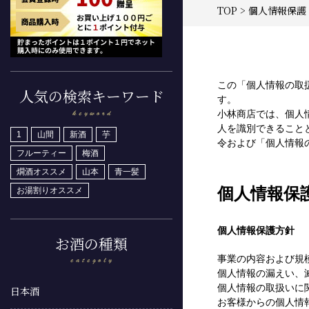
TOP
> 個人情報保護
この「個人情報の取
人気の検索キーワード
す。
小林商店では、個人
人を識別できること
1
山間
新酒
芋
令および「個人情報
フルーティー
梅酒
燗酒オススメ
山本
青一髪
個人情報保
お湯割りオススメ
個人情報保護方針
お酒の種類
事業の内容および規
個人情報の漏えい、
個人情報の取扱いに
日本酒
お客様からの個人情