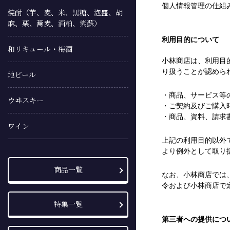
個人情報管理の仕組
焼酎（芋、麦、米、黒糖、泡盛、胡
麻、栗、蕎麦、酒粕、紫蘇）
利用目的について
和リキュール・梅酒
小林商店は、利用目
り扱うことが認めら
地ビール
・商品、サービス等
ウヰスキー
・ご契約及びご購入
・商品、資料、請求
ワイン
上記の利用目的以外
より例外として取り
商品一覧
なお、小林商店では
令および小林商店で
特集一覧
第三者への提供につ