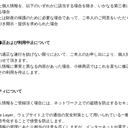
た個人情報を、以下のいずれかに該当する場合を除き、いかなる第三者
る場合
たは財産の保護のために必要な場合であって、ご本人のご同意をいただ
づき開示・提供を求められた場合
修正および利用中止について
の適正な遂行を妨げない限りにおいて、ご本人のお申し出により、個人
わせて頂きます。
人情報に事実と異なる内容があった場合、小林商店ではこれを直ちに修
その利用を停止します。
ティについて
人情報をご登録頂く場合には、ネットワーク上での盗聴を防止するセキュ
Sockets Layer。ウェブサイト上での通信の安全対策として用いられ
暗号化することで傍受を防止します。
情報の管理にあたり相当の注意を尽くしますが、インターネットや電子