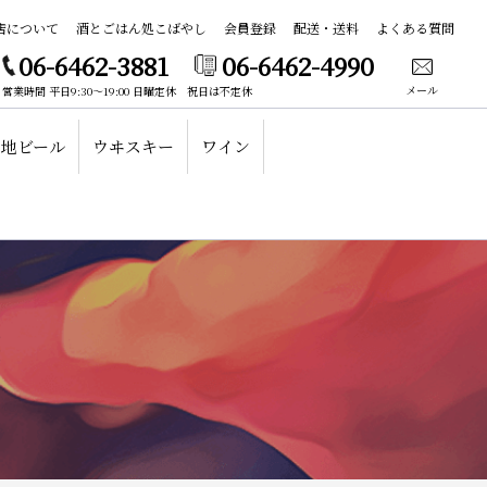
店について
酒とごはん処こばやし
会員登録
配送・送料
よくある質問
06-6462-3881
06-6462-4990
メール
営業時間 平日9:30～19:00 日曜定休 祝日は不定休
地ビール
ウヰスキー
ワイン
護