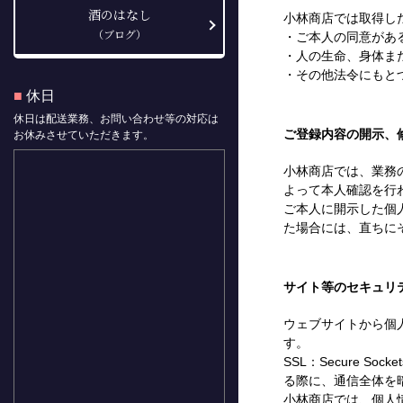
酒のはなし
小林商店では取得し
（ブログ）
・ご本人の同意があ
・人の生命、身体ま
・その他法令にもと
■
休日
休日は配送業務、お問い合わせ等の対応は
ご登録内容の開示、
お休みさせていただきます。
小林商店では、業務
よって本人確認を行
ご本人に開示した個
た場合には、直ちに
サイト等のセキュリ
ウェブサイトから個
す。
SSL：Secure 
る際に、通信全体を
小林商店では、個人