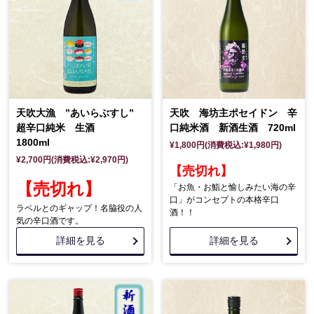
天吹大漁 ”あいらぶすし”
天吹 海坊主ポセイドン 辛
超辛口純米 生酒
口純米酒 新酒生酒 720ml
1800ml
¥1,800円(消費税込:¥1,980円)
¥2,700円(消費税込:¥2,970円)
【売切れ】
【売切れ】
「お魚・お鮨と愉しみたい海の辛
口」がコンセプトの本格辛口
ラベルとのギャップ！名脇役の人
酒！！
気の辛口酒です。
詳細を見る
詳細を見る