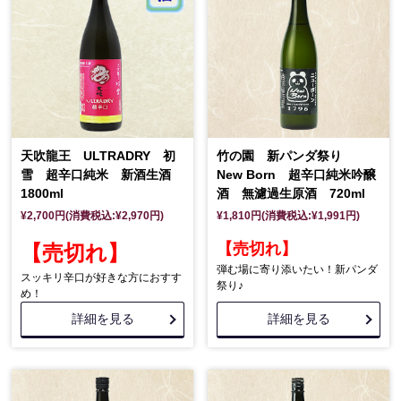
天吹龍王 ULTRADRY 初
竹の園 新パンダ祭り
雪 超辛口純米 新酒生酒
New Born 超辛口純米吟醸
1800ml
酒 無濾過生原酒 720ml
¥2,700円(消費税込:¥2,970円)
¥1,810円(消費税込:¥1,991円)
【売切れ】
【売切れ】
弾む場に寄り添いたい！新パンダ
スッキリ辛口が好きな方におすす
祭り♪
め！
詳細を見る
詳細を見る