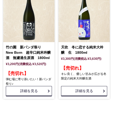
竹の園 新パンダ祭り
天吹 冬に恋する純米大吟
New Born 超辛口純米吟醸
醸 生 1800ml
酒 無濾過生原酒 1800ml
¥3,300円(消費税込:¥3,630円)
¥3,200円(消費税込:¥3,520円)
【売切れ】
【売切れ】
キレ良く、優しい甘みが広がる冬
限定の純米大吟醸生酒
弾む場に寄り添いたい！新パンダ
祭り♪
詳細を見る
詳細を見る