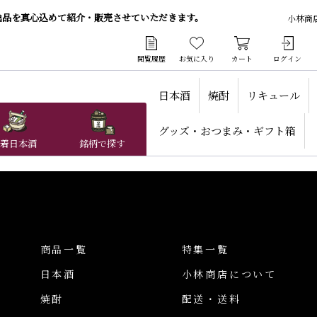
逸品を真心込めて紹介・販売させていただきます。
小林商
閲覧履歴
お気に入り
カート
ログイン
日本酒
焼酎
リキュール
グッズ・おつまみ・ギフト箱
着日本酒
銘柄で探す
商品一覧
特集一覧
日本酒
小林商店について
焼酎
配送・送料