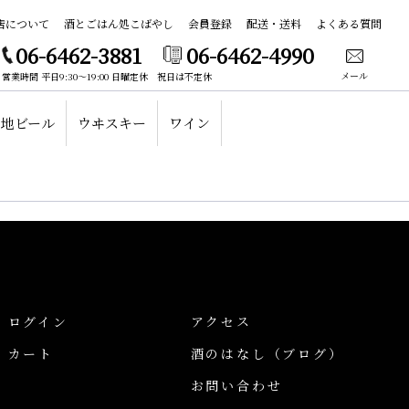
店について
酒とごはん処こばやし
会員登録
配送・送料
よくある質問
06-6462-3881
06-6462-4990
メール
営業時間 平日9:30～19:00 日曜定休 祝日は不定休
地ビール
ウヰスキー
ワイン
ログイン
アクセス
カート
酒のはなし
（ブログ）
お問い合わせ