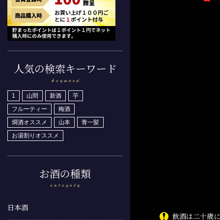
人気の検索キーワード
1
山間
新酒
芋
フルーティー
梅酒
燗酒オススメ
山本
青一髪
お湯割りオススメ
お酒の種類
日本酒
飲酒は二十歳