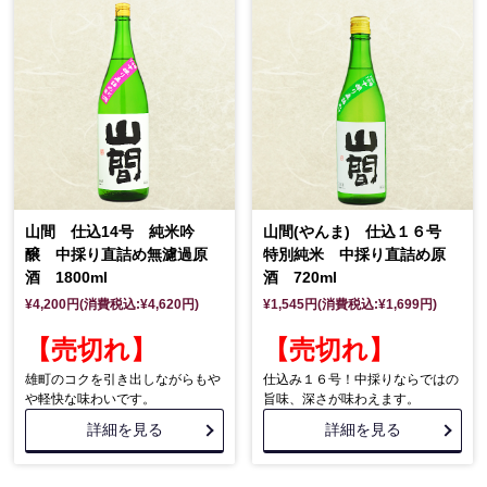
山間 仕込14号 純米吟
山間(やんま) 仕込１６号
醸 中採り直詰め無濾過原
特別純米 中採り直詰め原
酒 1800ml
酒 720ml
¥4,200円(消費税込:¥4,620円)
¥1,545円(消費税込:¥1,699円)
【売切れ】
【売切れ】
雄町のコクを引き出しながらもや
仕込み１６号！中採りならではの
や軽快な味わいです。
旨味、深さが味わえます。
詳細を見る
詳細を見る