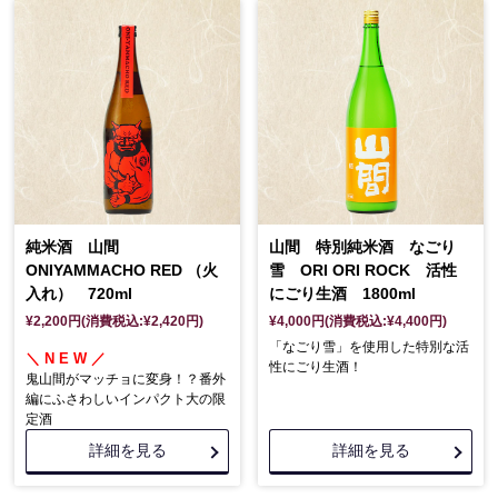
純米酒 山間
山間 特別純米酒 なごり
ONIYAMMACHO RED （火
雪 ORI ORI ROCK 活性
入れ） 720ml
にごり生酒 1800ml
¥2,200円(消費税込:¥2,420円)
¥4,000円(消費税込:¥4,400円)
「なごり雪」を使用した特別な活
＼ N E W ／
性にごり生酒！
鬼山間がマッチョに変身！？番外
編にふさわしいインパクト大の限
定酒
詳細を見る
詳細を見る