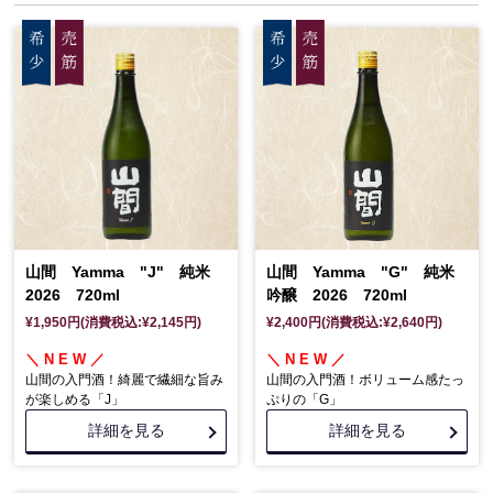
山間 Yamma "J" 純米
山間 Yamma "G" 純米
2026 720ml
吟醸 2026 720ml
¥1,950円(消費税込:¥2,145円)
¥2,400円(消費税込:¥2,640円)
＼ N E W ／
＼ N E W ／
山間の入門酒！綺麗で繊細な旨み
山間の入門酒！ボリューム感たっ
が楽しめる「J」
ぷりの「G」
詳細を見る
詳細を見る