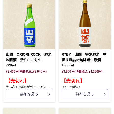
山間 ORIORI ROCK 純米
R7BY 山間 特別純米 中
吟醸酒 活性にごり生
採り直詰め無濾過生原酒
720ml
1800ml
¥2,400円(消費税込:¥2,640円)
¥3,900円(消費税込:¥4,290円)
【売切れ】
【売切れ】
飲み応え抜群の活性にごり酒！！
R７ＢY新酒！
詳細を見る
詳細を見る