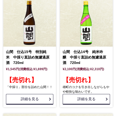
山間 仕込15号 特別純
山間 仕込14号 純米吟
米 中採り直詰め無濾過原
醸 中採り直詰め無濾過原
酒 720ml
酒 720ml
¥1,545円(消費税込:¥1,699円)
¥2,100円(消費税込:¥2,310円)
【売切れ】
【売切れ】
「中採り」部分を詰めた山間！！
雄町のコクを引き出しながらもや
や軽快な味わいです。
詳細を見る
詳細を見る