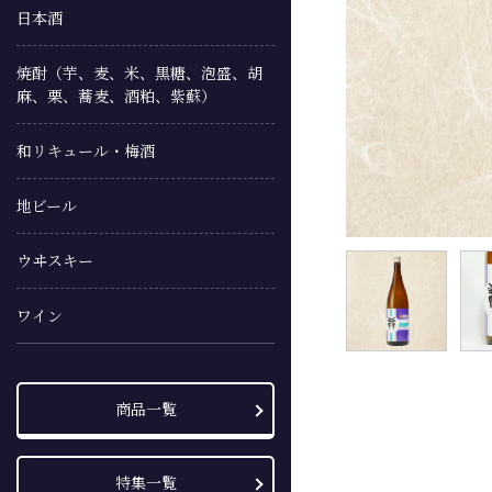
日本酒
焼酎（芋、麦、米、黒糖、泡盛、胡
麻、栗、蕎麦、酒粕、紫蘇）
和リキュール・梅酒
地ビール
ウヰスキー
ワイン
商品一覧
特集一覧