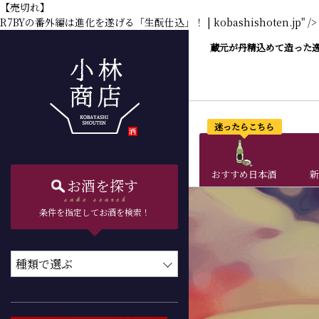
【売切れ】
R7BYの番外編は進化を遂げる「生酛仕込」！ | kobashishoten.jp" />
蔵元が丹精込めて造った
迷ったらこちら
おすすめ日本酒
新
お酒を探す
条件を指定してお酒を検索！