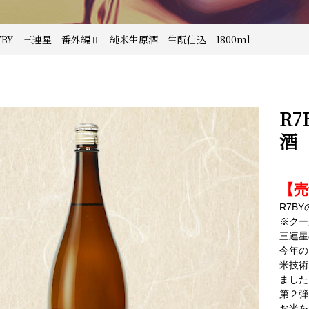
R7BY 三連星 番外編Ⅱ 純米生原酒 生酛仕込 1800ml
R
酒 
【売
R7B
※クー
三連星
今年の
米技術
ました
第２弾
お米を