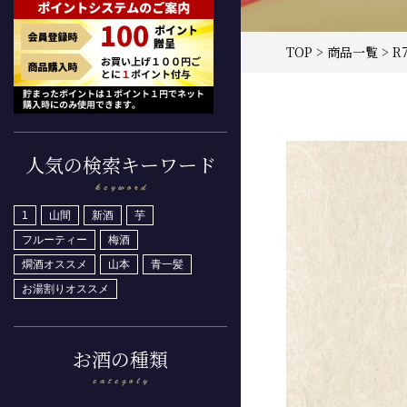
TOP
>
商品一覧
> 
人気の検索キーワード
1
山間
新酒
芋
フルーティー
梅酒
燗酒オススメ
山本
青一髪
お湯割りオススメ
お酒の種類