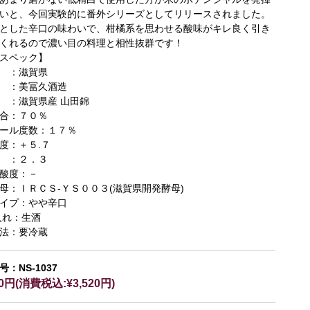
いと、今回実験的に番外シリーズとしてリリースされました。
とした辛口の味わいで、柑橘系を思わせる酸味がキレ良く引き
くれるので濃い目の料理と相性抜群です！
スペック】
 ：滋賀県
 ：美冨久酒造
 ：滋賀県産 山田錦
合：７０％
ール度数：１７％
度：＋５.７
 ：２．３
酸度：－
母：ＩＲＣＳ-ＹＳ００３(滋賀県開発酵母)
イプ：やや辛口
入れ：生酒
法：要冷蔵
：NS-1037
00円(消費税込:¥3,520円)