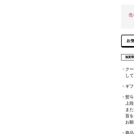
売
滋賀
・クー
して
・ギフ
・熨斗
上段
また
旨を
お願
・商品