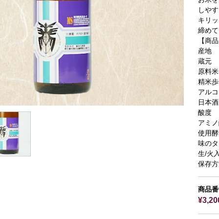
しやす
キリッ
締めて
【商品
産地
蔵元
原料米
精米歩
アルコ
日本酒
酸度
アミノ
使用酵
味のタ
生/火
保存方
商品番号
¥3,2