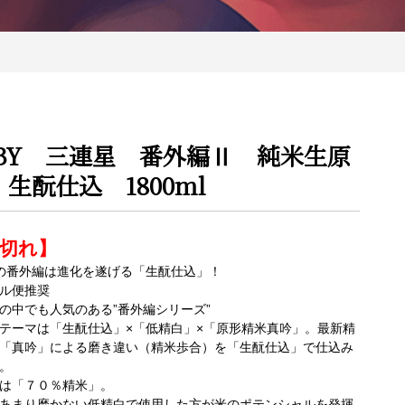
7BY 三連星 番外編Ⅱ 純米生原
生酛仕込 1800ml
切れ】
Yの番外編は進化を遂げる「生酛仕込」！
ル便推奨
の中でも人気のある”番外編シリーズ”
テーマは「生酛仕込」×「低精白」×「原形精米真吟」。最新精
「真吟」による磨き違い（精米歩合）を「生酛仕込」で仕込み
。
は「７０％精米」。
あまり磨かない低精白で使用した方が米のポテンシャルを発揮