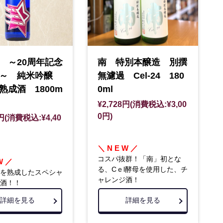
 ～20周年記念
南 特別本醸造 別撰
酒～ 純米吟醸
無濾過 Cel-24 180
熟成酒 1800m
0ml
¥2,728円(消費税込:¥3,00
0円)
0円(消費税込:¥4,40
＼ N E W ／
コスパ抜群！「南」初とな
W ／
る、Cｅl酵母を使用した、チ
を熟成したスペシャ
ャレンジ酒！
酒！！
詳細を見る
詳細を見る