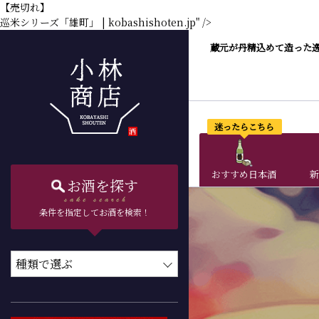
【売切れ】
巡米シリーズ「雄町」 | kobashishoten.jp" />
蔵元が丹精込めて造った
迷ったらこちら
おすすめ日本酒
新
お酒を探す
条件を指定してお酒を検索！