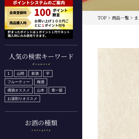
TOP
>
商品一覧
> 
人気の検索キーワード
1
山間
新酒
芋
フルーティー
梅酒
燗酒オススメ
山本
青一髪
お湯割りオススメ
お酒の種類