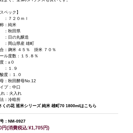
スペック】
 ：７２０ｍｌ
称：純米
 ：秋田県
 ：日の丸醸造
 ：岡山県産 雄町
合：麹米 ４５％ 掛米 ７０％
ール度数：１５.８％
度：±０
 ：１.９
酸度：１.０
母：秋田酵母No.12
イプ：中口
入れ：火入れ
法：冷暗所
さくの花 巡米シリーズ 純米 雄町70 1800mlはこちら
号：NM-0927
50円(消費税込:¥1,705円)