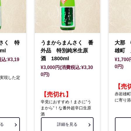
さく 特
うまからまんさく 番
大那 
ml
外品 特別純米生原
雄町 
酒 1800ml
込:¥3,19
¥1,70
0円)
¥3,000円(消費税込:¥3,30
0円)
実現した定
【売
【売切れ】
赤岩雄町
に寄り添
辛党におすすめ！まさに”う
まから”！な番外超辛口生原
酒
る
詳細を見る