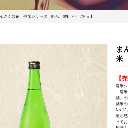
まんさくの花 巡米シリーズ 純米 雄町70 720ml
ま
米 
【売
巡米シ
「巡米
酒」の
酒米の
No.
透明感
ってお
酸味も