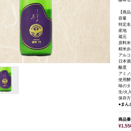
【商品
容量
特定名
産地
蔵元
原料米
精米歩
アルコ
日本酒
酸度
アミノ
使用酵
味のタ
生/火
保存方
●まん
商品番
¥1,5