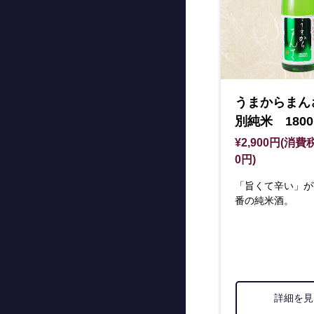
うまからまん
別純米 1800
¥2,900円(消費税
0円)
「旨くて辛い」が
番の純米酒。
詳細を見