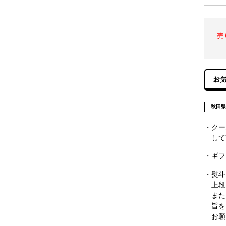
売
秋田
・クー
して
・ギフ
・熨斗
上段
また
旨を
お願