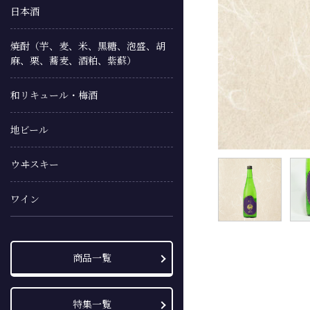
日本酒
焼酎（芋、麦、米、黒糖、泡盛、胡
麻、栗、蕎麦、酒粕、紫蘇）
和リキュール・梅酒
地ビール
ウヰスキー
ワイン
商品一覧
特集一覧