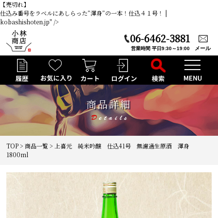
【売切れ】
仕込み番号をラベルにあしらった”渾身”の一本！仕込４１号！ |
kobashishoten.jp" />
06-6462-3881
メール
営業時間 平日9:30～19:00
商品詳細
TOP
>
商品一覧
> 上喜元 純米吟醸 仕込41号 無濾過生原酒 渾身
1800ml