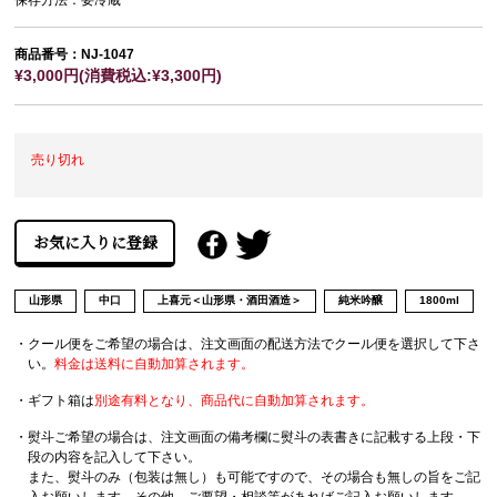
保存方法：要冷蔵
商品番号：NJ-1047
¥3,000円(消費税込:¥3,300円)
売り切れ
山形県
中口
上喜元＜山形県・酒田酒造＞
純米吟醸
1800ml
・クール便をご希望の場合は、注文画面の配送方法でクール便を選択して下さ
い。
料金は送料に自動加算されます。
・ギフト箱は
別途有料となり、商品代に自動加算されます。
・熨斗ご希望の場合は、注文画面の備考欄に熨斗の表書きに記載する上段・下
段の内容を記入して下さい。
また、熨斗のみ（包装は無し）も可能ですので、その場合も無しの旨をご記