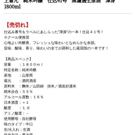
上喜元 純米吟醸 仕込41号 無濾過生原酒 渾身
1800ml
【売切れ】
仕込み番号をラベルにあしらった”渾身”の一本！仕込４１号！
※クール便推奨
心地よい吟醸香、フレッシュな味わいとなめらかな余韻。
旨味、酸味、香り、味わいの全てが調和した蔵屈指の一本です！
【商品スペック】
容量 ：１８００ｍｌ
特定名称：純米吟醸
産地 ：山形県
蔵元 ：酒田酒造
原料米 ：麴米／山田錦 掛米／酒造好適米
精米歩合：５５％
アルコール度数：１６％
日本酒度：＋１
酸度 ：１.６
アミノ酸度：－
使用酵母：自社酵母
味のタイプ：中口
生/火入れ：生酒