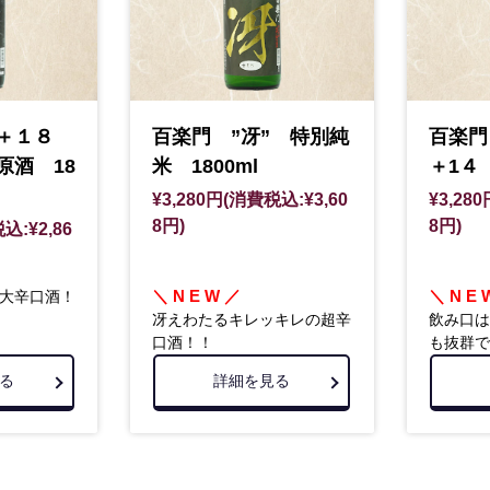
辛＋１８
百楽門 ”冴” 特別純
百楽門
原酒 18
米 1800ml
＋1４ 
¥3,280円(消費税込:¥3,60
¥3,28
8円)
8円)
込:¥2,86
＼ N E W ／
＼ N E 
大辛口酒！
冴えわたるキレッキレの超辛
飲み口は
口酒！！
も抜群で
る
詳細を見る