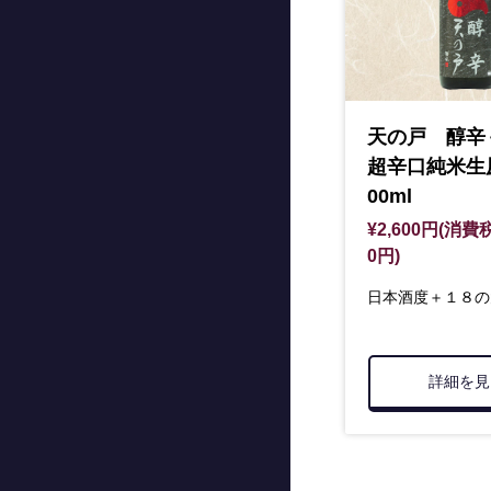
天の戸 醇
超辛口純米生
00ml
¥2,600円(消費税
0円)
日本酒度＋１８の
詳細を見