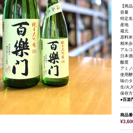
【商品
容量
特定名
産地
蔵元
原料米
精米歩
アルコ
日本酒
酸度
アミノ
使用酵
味のタ
生/火
保存方
●百楽
商品番号
¥3,6