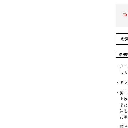
売
奈良
・クー
して
・ギフ
・熨斗
上段
また
旨を
お願
・商品