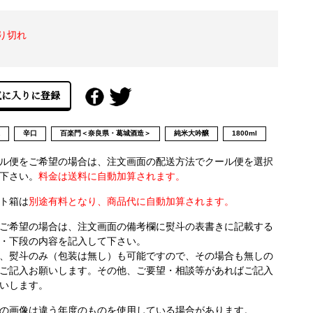
り切れ
県
辛口
百楽門＜奈良県・葛城酒造＞
純米大吟醸
1800ml
ル便をご希望の場合は、注文画面の配送方法でクール便を選択
下さい。
料金は送料に自動加算されます。
ト箱は
別途有料となり、商品代に自動加算されます。
ご希望の場合は、注文画面の備考欄に熨斗の表書きに記載する
・下段の内容を記入して下さい。
、熨斗のみ（包装は無し）も可能ですので、その場合も無しの
ご記入お願いします。その他、ご要望・相談等があればご記入
いします。
の画像は違う年度のものを使用している場合があります。