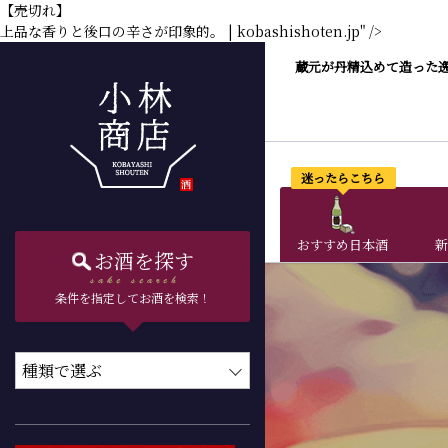
【売切れ】
上品な香りと後口の辛さが印象的。 | kobashishoten.jp" />
蔵元が丹精込めて造った
迷ったらこちら
おすすめ日本酒
新
お酒を探す
条件を指定してお酒を検索！