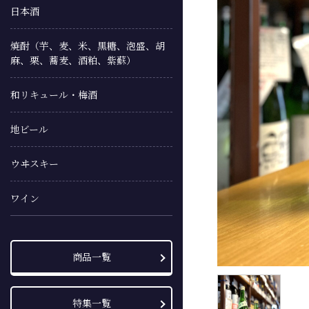
日本酒
焼酎（芋、麦、米、黒糖、泡盛、胡
麻、栗、蕎麦、酒粕、紫蘇）
和リキュール・梅酒
地ビール
ウヰスキー
ワイン
商品一覧
特集一覧