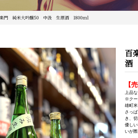
百楽門 純米大吟醸50 中汲 生原酒 1800ml
百
酒 
【売
上品な
※クー
雄町米
さっぱ
き、切
優しい
いが際