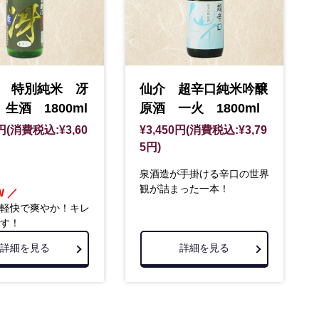
 特別純米 冴
仙介 超辛口純米吟醸
生酒 1800ml
原酒 一火 1800ml
0円(消費税込:¥3,60
¥3,450円(消費税込:¥3,79
5円)
泉酒造が手掛ける辛口の世界
観が詰まった一本！
W ／
軽快で爽やか！キレ
す！
詳細を見る
詳細を見る