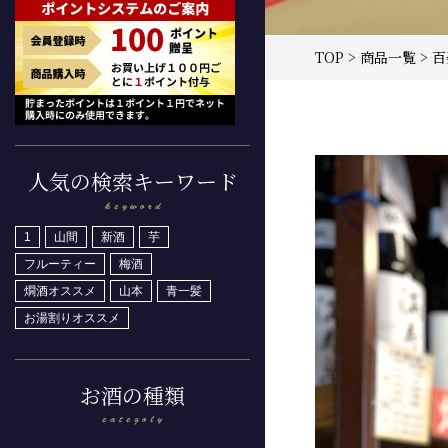
TOP
>
商品一覧
> 
人気の検索キーワード
1
山間
新酒
芋
フルーティー
梅酒
燗酒オススメ
山本
青一髪
お湯割りオススメ
お酒の種類