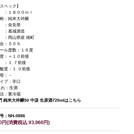
スペック】
 ：１８００ｍｌ
称：純米大吟醸
 ：奈良県
 ：葛城酒造
 ：岡山県産 雄町
合：５０％
ール度数：１６度
度：＋１０前後
 ：１.７前後
酸度：１.０前後
母：－
イプ：辛口
入れ：生酒
法：要冷蔵
門 純米大吟醸50 中汲 生原酒720mlはこちら
：NH-0886
00円(消費税込:¥3,960円)