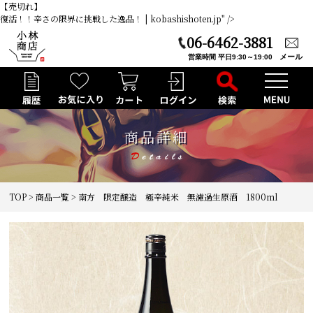
【売切れ】
復活！！辛さの限界に挑戦した逸品！ | kobashishoten.jp" />
06-6462-3881
メール
営業時間 平日9:30～19:00
商品詳細
TOP
>
商品一覧
> 南方 限定醸造 極辛純米 無濾過生原酒 1800ml