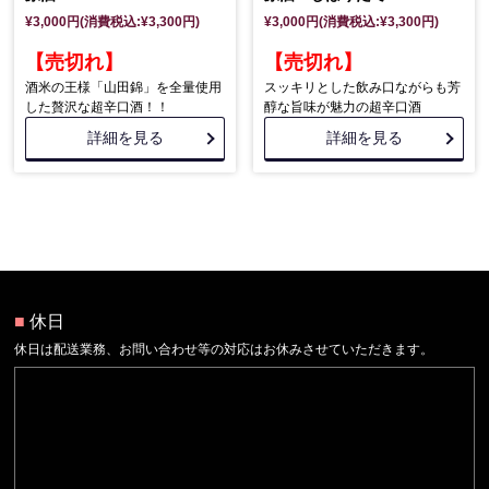
¥3,000円(消費税込:¥3,300円)
¥3,000円(消費税込:¥3,300円)
【売切れ】
【売切れ】
酒米の王様「山田錦」を全量使用
スッキリとした飲み口ながらも芳
した贅沢な超辛口酒！！
醇な旨味が魅力の超辛口酒
詳細を見る
詳細を見る
■
休日
休日は配送業務、お問い合わせ等の対応はお休みさせていただきます。