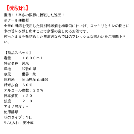
【売切れ】
復活！！辛さの限界に挑戦した逸品！
※クール便推奨
全量山田錦を使用した特別純米酒を極辛口に仕上げ、スッキリとキレの良さに
米の旨味を醸し出すことで余韻の楽しめるお酒です。
搾ったままを瓶詰めした無濾過ならではのフレッシュな味わいをご堪能下さ
い。
【商品スペック】
容量 ：１８００ｍｌ
特定名称：純米
産地 ：和歌山県
蔵元 ：世界一統
原料米 ：岡山県産 山田錦
精米歩合：６０％
アルコール度数：２０％
日本酒度：＋２０
酸度 ：２．０
アミノ酸度：－
使用酵母：－
味のタイプ：辛口
生/火入れ：要冷蔵