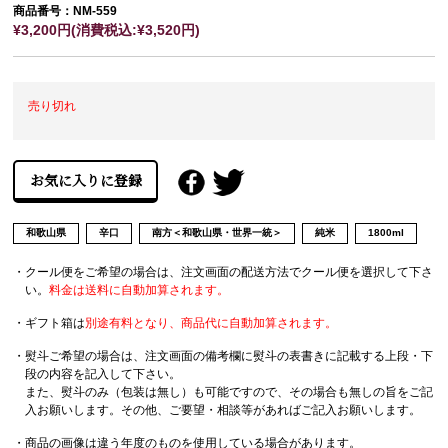
商品番号：NM-559
¥3,200円(消費税込:¥3,520円)
売り切れ
和歌山県
辛口
南方＜和歌山県・世界一統＞
純米
1800ml
・クール便をご希望の場合は、注文画面の配送方法でクール便を選択して下さ
い。
料金は送料に自動加算されます。
・ギフト箱は
別途有料となり、商品代に自動加算されます。
・熨斗ご希望の場合は、注文画面の備考欄に熨斗の表書きに記載する上段・下
段の内容を記入して下さい。
また、熨斗のみ（包装は無し）も可能ですので、その場合も無しの旨をご記
入お願いします。その他、ご要望・相談等があればご記入お願いします。
・商品の画像は違う年度のものを使用している場合があります。