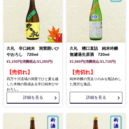
久礼 辛口純米 洞窟囲いひ
久礼 槽口直詰 純米吟醸
やおろし 720ml
無濾過生原酒 720ml
¥1,150円(消費税込:¥1,265円)
¥1,560円(消費税込:¥1,716円)
【売切れ】
【売切れ】
四万十川流域の洞窟でひと夏を越
純米吟醸の荒走りのみを瓶詰めし
した本物の熟成ある辛口純米ひや
た贅沢な逸品。
おろし。
詳細を見る
詳細を見る