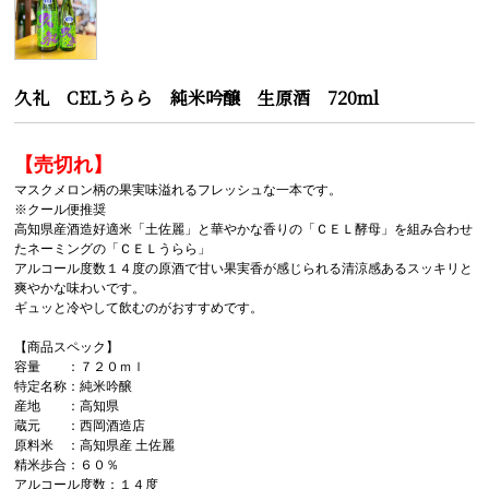
久礼 CELうらら 純米吟醸 生原酒 720ml
【売切れ】
マスクメロン柄の果実味溢れるフレッシュな一本です。
※クール便推奨
高知県産酒造好適米「土佐麗」と華やかな香りの「ＣＥＬ酵母」を組み合わせ
たネーミングの「ＣＥＬうらら」
アルコール度数１４度の原酒で甘い果実香が感じられる清涼感あるスッキリと
爽やかな味わいです。
ギュッと冷やして飲むのがおすすめです。
【商品スペック】
容量 ：７２０ｍｌ
特定名称：純米吟醸
産地 ：高知県
蔵元 ：西岡酒造店
原料米 ：高知県産 土佐麗
精米歩合：６０％
アルコール度数：１４度