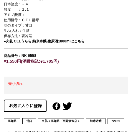
日本酒度：－４
酸度 ：２.１
アミノ酸度：－
使用酵母：ＣＥＬ酵母
味のタイプ：甘口
生/火入れ：生酒
保存方法：要冷蔵
●久礼 CELうらら 純米吟醸 生原酒1800mlはこちら
商品番号：NK-0558
¥1,550円(消費税込:¥1,705円)
売り切れ
高知県
甘口
久礼＜高知県・西岡酒造店＞
純米吟醸
720ml