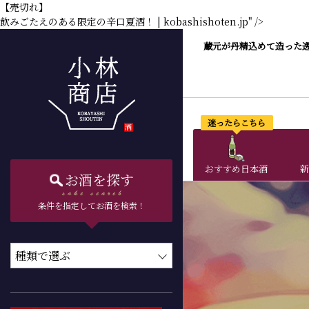
【売切れ】
飲みごたえのある限定の辛口夏酒！ | kobashishoten.jp" />
蔵元が丹精込めて造った
迷ったらこちら
おすすめ日本酒
新
お酒を探す
条件を指定してお酒を検索！