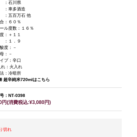
 ：石川県
 ：車多酒造
 ：五百万石 他
合：６０％
ール度数：１６％
度：＋１１
 ：１．９
酸度：－
母：－
イプ：辛口
入れ：火入れ
法：冷暗所
舞 超辛純米720mlはこちら
：NT-0398
00円(消費税込:¥3,080円)
り切れ