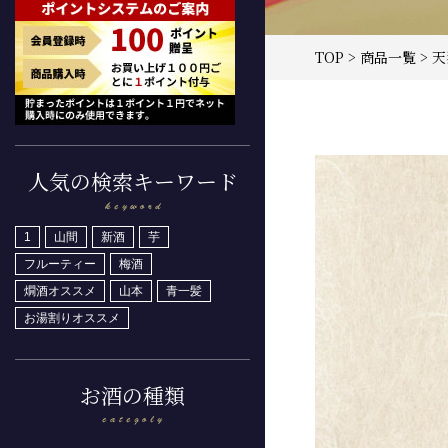
TOP
>
商品一覧
> 
人気の検索キーワード
1
山間
新酒
芋
フルーティー
梅酒
燗酒オススメ
山本
青一髪
お湯割りオススメ
お酒の種類