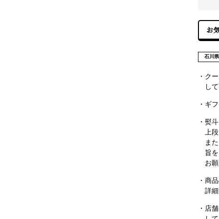
石川
・クー
して
・ギフ
・熨斗
上段
また
旨を
お願
・商品
詳細
・店舗
して