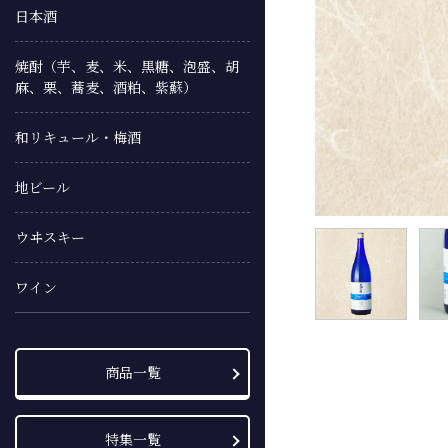
日本酒
焼酎（芋、麦、米、黒糖、泡盛、胡
麻、栗、蕎麦、酒粕、紫蘇）
和リキュール・梅酒
地ビール
ウヰスキー
ワイン
商品一覧
特集一覧