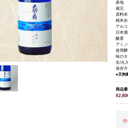
産地
蔵元
原料米
精米歩
アルコ
日本酒
酸度
アミノ
使用酵
味のタ
生/火
保存方
●天狗
商品番号
¥2,8
売