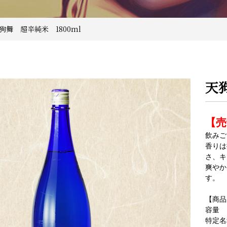
天狗舞 超辛純米 1800ml
天
【売
飲みご
香りは
さ、キ
爽やか
す。
【商品
容量
特定名