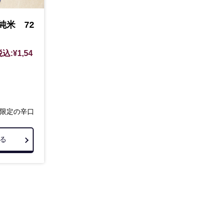
純米 72
込:¥1,54
限定の辛口
る