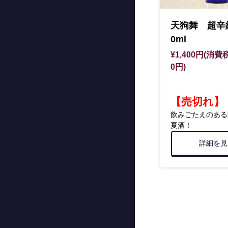
天狗舞 超辛
0ml
¥1,400円(消費税
0円)
【売切れ】
飲みごたえのある
夏酒！
詳細を見