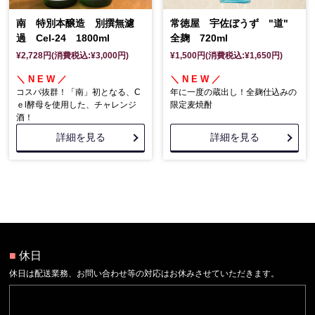
南 特別本醸造 別撰無濾
常徳屋 宇佐ぼうず "道"
過 Cel-24 1800ml
全麹 720ml
¥2,728円(消費税込:¥3,000円)
¥1,500円(消費税込:¥1,650円)
＼ N E W ／
＼ N E W ／
コスパ抜群！「南」初となる、C
年に一度の蔵出し！全麹仕込みの
ｅl酵母を使用した、チャレンジ
限定麦焼酎
酒！
詳細を見る
詳細を見る
■
休日
休日は配送業務、お問い合わせ等の対応はお休みさせていただきます。