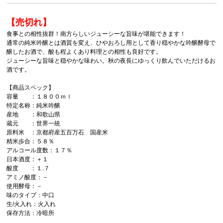
【売切れ】
食事との相性抜群！南方らしいジューシーな旨味が堪能できます！
通常の純米吟醸とは酒質を変え、ひやおろし用として香り穏やかな吟醸酵母で
醸したお酒で、酸も程よくあり料理との相性も良好です。
ジューシーな旨味と穏やかな味わい。秋の夜長にゆっくり飲んでいただけるお
酒です。
【商品スペック】
容量 ：１８００ｍｌ
特定名称：純米吟醸
産地 ：和歌山県
蔵元 ：世界一統
原料米 ：京都府産五百万石 国産米
精米歩合：５８％
アルコール度数：１７％
日本酒度：＋１
酸度 ：１.７
アミノ酸度：－
使用酵母：－
味のタイプ：中口
生/火入れ：火入れ
保存方法：冷暗所