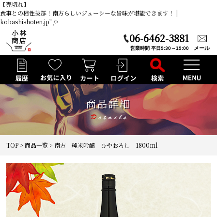
【売切れ】
食事との相性抜群！南方らしいジューシーな旨味が堪能できます！ |
kobashishoten.jp" />
06-6462-3881
メール
営業時間 平日9:30～19:00
商品詳細
TOP
>
商品一覧
> 南方 純米吟醸 ひやおろし 1800ml