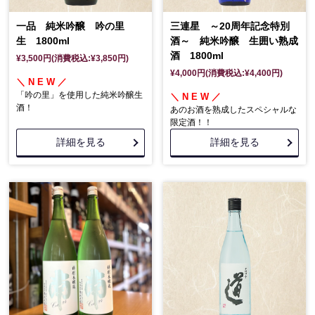
一品 純米吟醸 吟の里
三連星 ～20周年記念特別
生 1800ml
酒～ 純米吟醸 生囲い熟成
酒 1800ml
¥3,500円(消費税込:¥3,850円)
¥4,000円(消費税込:¥4,400円)
＼ N E W ／
「吟の里」を使用した純米吟醸生
＼ N E W ／
酒！
あのお酒を熟成したスペシャルな
限定酒！！
詳細を見る
詳細を見る