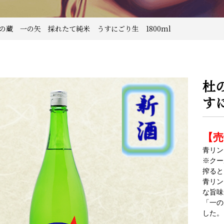
杜の蔵 一の矢 採れたて純米 うすにごり生 1800ml
杜
すに
【売
青リン
※クー
搾ると
青リン
な旨味
「一の
した。