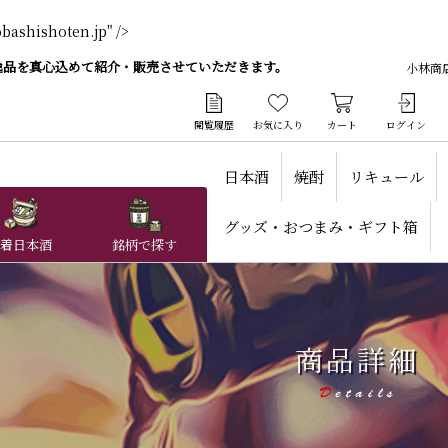
hoten.jp" />
逸品を真心込めて紹介・販売させていただきます。
小林商
閲覧履歴
お気に入り
カート
ログイン
日本酒
焼酎
リキュール
グッズ・おつまみ・ギフト箱
着日本酒
銘柄で探す
商品詳細