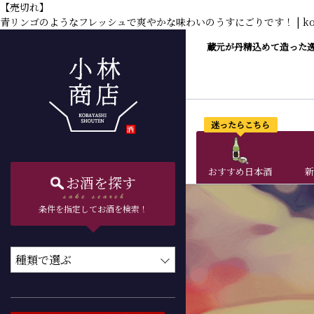
【売切れ】
青リンゴのようなフレッシュで爽やかな味わいのうすにごりです！ | kobashis
蔵元が丹精込めて造った
迷ったらこちら
おすすめ日本酒
新
お酒を探す
条件を指定してお酒を検索！