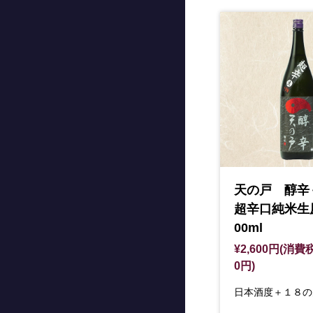
天の戸 醇
超辛口純米生
00ml
¥2,600円(消費税
0円)
日本酒度＋１８の