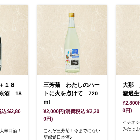
辛＋１８
三芳菊 わたしのハー
大那 
原酒 18
トに火を点けて 720
濾過生酒
ml
¥2,80
0円)
込:¥2,86
¥2,000円(消費税込:¥2,20
0円)
イチオシ
みたっぷ
大辛口酒！
これぞ三芳菊！今までにない
新感覚日本酒♪