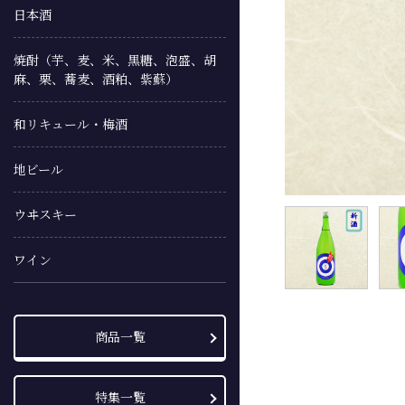
日本酒
焼酎（芋、麦、米、黒糖、泡盛、胡
麻、栗、蕎麦、酒粕、紫蘇）
和リキュール・梅酒
地ビール
ウヰスキー
ワイン
商品一覧
特集一覧