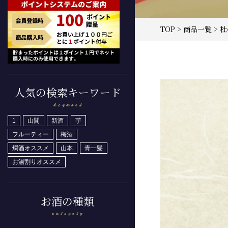
TOP
>
商品一覧
> 
人気の検索キーワード
1
山間
新酒
芋
フルーティー
梅酒
燗酒オススメ
山本
青一髪
お湯割りオススメ
お酒の種類