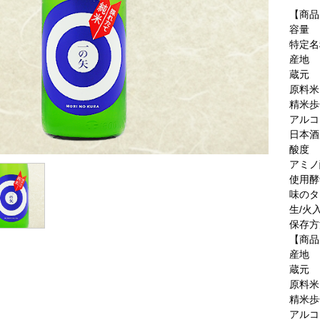
【商品
容量
特定名
産地
蔵元
原料米
精米歩
アルコ
日本酒
酸度
アミノ
使用酵
味のタ
生/火
保存方
【商品
産地
蔵元
原料米
精米歩
アルコ