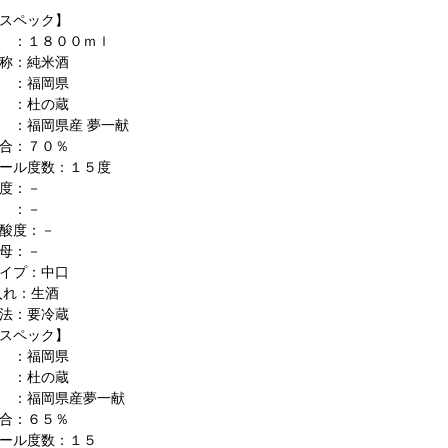
スペック】
 ：１８００ｍｌ
称：純米酒
 ：福岡県
 ：杜の蔵
 ：福岡県産 夢一献
合：７０％
ール度数：１５度
度：－
 ：－
酸度：－
母：－
イプ：中口
入れ：生酒
法：要冷蔵
スペック】
 ：福岡県
 ：杜の蔵
 ：福岡県産夢一献
合：６５％
ール度数：１５