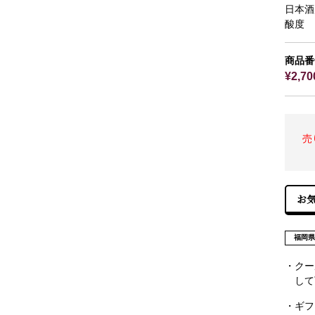
日本酒
酸度
商品番
¥2,7
売
福岡
・クー
して
・ギフ