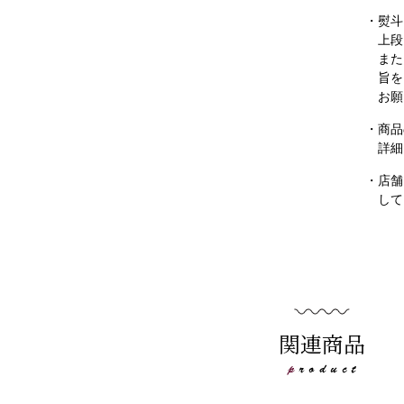
・熨斗
上段
また
旨を
お願
・商品
詳細
・店舗
して
関連商品