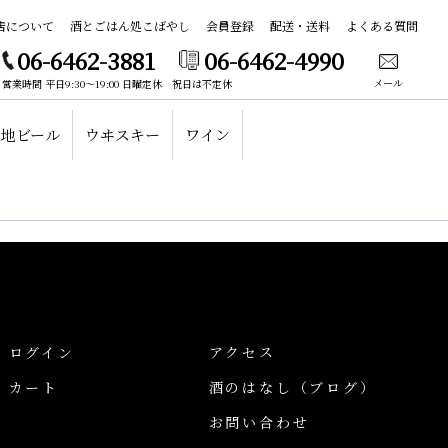
店について
酒とごはん処こばやし
会員登録
配送・送料
よくある質問
06-6462-3881
06-6462-4990
メール
営業時間 平日9:30～19:00 日曜定休 祝日は不定休
地ビール
ウヰスキー
ワイン
ログイン
アクセス
カート
酒のはなし
（ブログ）
お問い合わせ