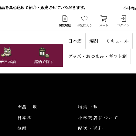
逸品を真心込めて紹介・販売させていただきます。
小林商
閲覧履歴
お気に入り
カート
ログイン
日本酒
焼酎
リキュール
グッズ・おつまみ・ギフト箱
着日本酒
銘柄で探す
商品一覧
特集一覧
日本酒
小林商店について
焼酎
配送・送料