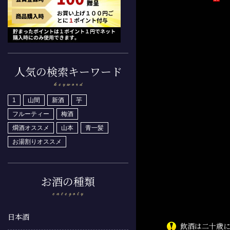
人気の検索キーワード
1
山間
新酒
芋
フルーティー
梅酒
燗酒オススメ
山本
青一髪
お湯割りオススメ
お酒の種類
日本酒
飲酒は二十歳