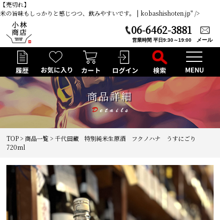
【売切れ】
米の旨味もしっかりと感じつつ、飲みやすいです。 | kobashishoten.jp" />
06-6462-3881
メール
営業時間 平日9:30～19:00
商品詳細
TOP
>
商品一覧
> 千代田蔵 特別純米生原酒 フクノハナ うすにごり
720ml