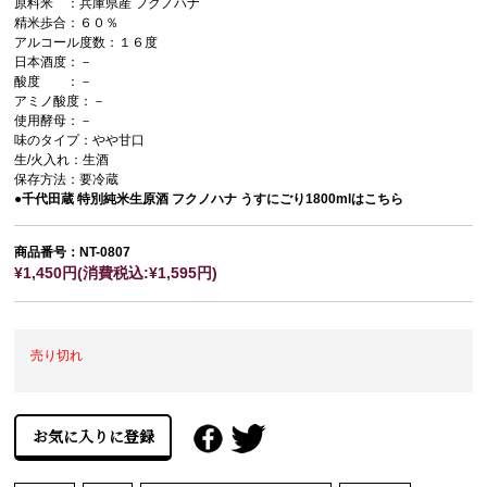
原料米 ：兵庫県産 フクノハナ
精米歩合：６０％
アルコール度数：１６度
日本酒度：－
酸度 ：－
アミノ酸度：－
使用酵母：－
味のタイプ：やや甘口
生/火入れ：生酒
保存方法：要冷蔵
●千代田蔵 特別純米生原酒 フクノハナ うすにごり1800mlはこちら
商品番号：NT-0807
¥1,450円(消費税込:¥1,595円)
売り切れ