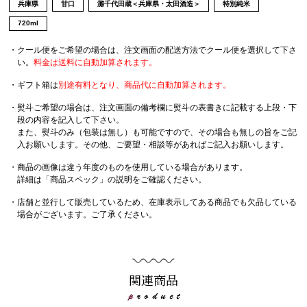
兵庫県
甘口
灘千代田蔵＜兵庫県・太田酒造＞
特別純米
720ml
・クール便をご希望の場合は、注文画面の配送方法でクール便を選択して下さ
い。
料金は送料に自動加算されます。
・ギフト箱は
別途有料となり、商品代に自動加算されます。
・熨斗ご希望の場合は、注文画面の備考欄に熨斗の表書きに記載する上段・下
段の内容を記入して下さい。
また、熨斗のみ（包装は無し）も可能ですので、その場合も無しの旨をご記
入お願いします。その他、ご要望・相談等があればご記入お願いします。
・商品の画像は違う年度のものを使用している場合があります。
詳細は「商品スペック」の説明をご確認ください。
・店舗と並行して販売しているため、在庫表示してある商品でも欠品している
場合がございます。ご了承ください。
関連商品