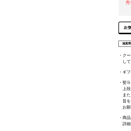
売
滋賀
・クー
して
・ギフ
・熨斗
上段
また
旨を
お願
・商品
詳細