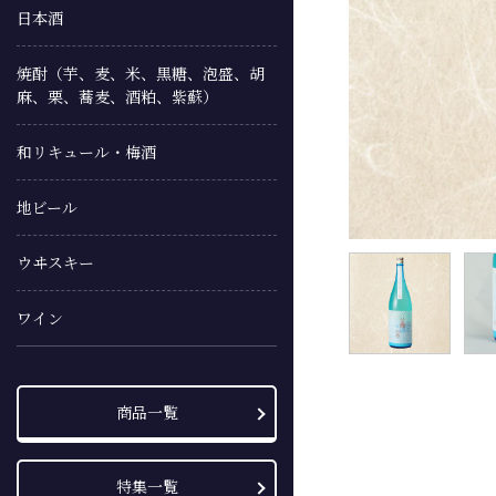
日本酒
焼酎（芋、麦、米、黒糖、泡盛、胡
麻、栗、蕎麦、酒粕、紫蘇）
和リキュール・梅酒
地ビール
ウヰスキー
ワイン
商品一覧
特集一覧