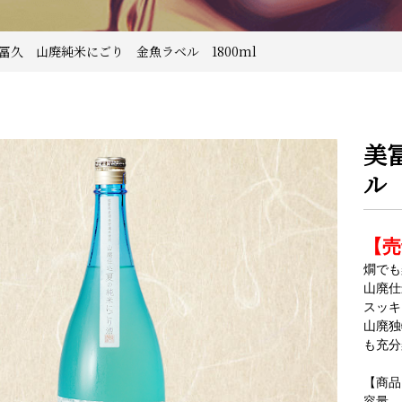
美冨久 山廃純米にごり 金魚ラベル 1800ml
美
ル 
【売
燗でも
山廃仕
スッキ
山廃独
も充分
【商品
容量