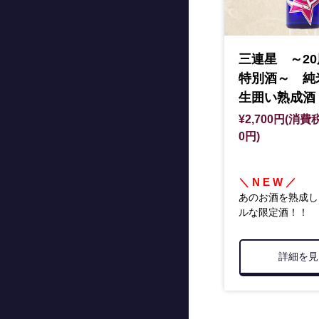
三連星 ～2
特別酒～ 
生囲い熟成酒 
¥2,700円(消費税
0円)
＼ N E W ／
あのお酒を熟成し
ルな限定酒！！
詳細を見