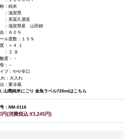
称：純米
 ：滋賀県
 ：美冨久酒造
 ：滋賀県産 山田錦
合：６０％
ール度数：１５％
度：＋４.１
 ：２.８
酸度：－
母：－
イプ：やや辛口
入れ：火入れ
法：要冷蔵
久 山廃純米にごり 金魚ラベル720mlはこちら
号：NM-0116
50円(消費税込:¥3,245円)