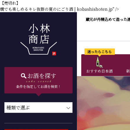
【売切れ】
燗でも楽しめるキレ抜群の夏のにごり酒 | kobashishoten.jp" />
蔵元が丹精込めて造った
迷ったらこちら
おすすめ日本酒
新
お酒を探す
条件を指定してお酒を検索！