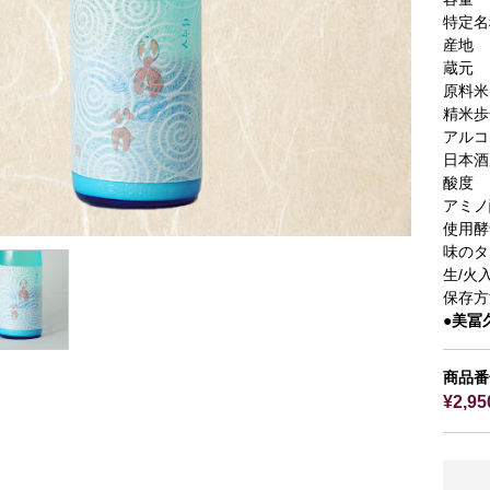
特定名
産地
蔵元
原料米
精米歩
アルコ
日本酒
酸度
アミノ
使用酵
味のタ
生/火
保存方
●美冨
商品番
¥2,9