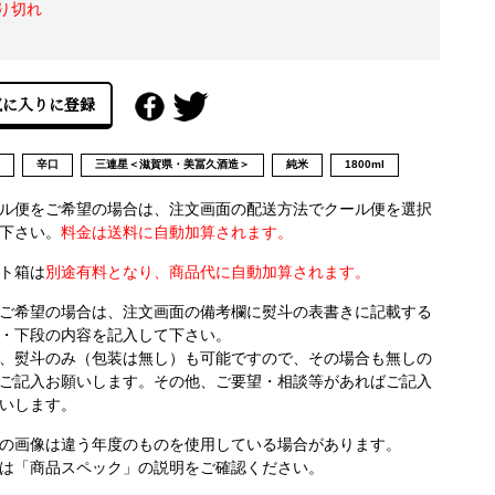
り切れ
県
辛口
三連星＜滋賀県・美冨久酒造＞
純米
1800ml
ル便をご希望の場合は、注文画面の配送方法でクール便を選択
下さい。
料金は送料に自動加算されます。
ト箱は
別途有料となり、商品代に自動加算されます。
ご希望の場合は、注文画面の備考欄に熨斗の表書きに記載する
・下段の内容を記入して下さい。
、熨斗のみ（包装は無し）も可能ですので、その場合も無しの
ご記入お願いします。その他、ご要望・相談等があればご記入
いします。
の画像は違う年度のものを使用している場合があります。
は「商品スペック」の説明をご確認ください。