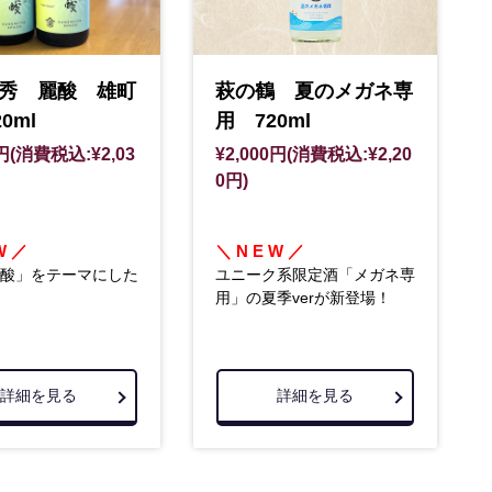
秀 麗酸 雄町
萩の鶴 夏のメガネ専
0ml
用 720ml
0円(消費税込:¥2,03
¥2,000円(消費税込:¥2,20
0円)
W ／
＼ N E W ／
酸」をテーマにした
ユニーク系限定酒「メガネ専
用」の夏季verが新登場！
詳細を見る
詳細を見る