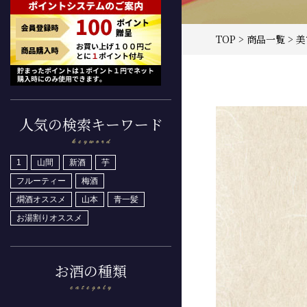
TOP
>
商品一覧
> 
人気の検索キーワード
1
山間
新酒
芋
フルーティー
梅酒
燗酒オススメ
山本
青一髪
お湯割りオススメ
お酒の種類