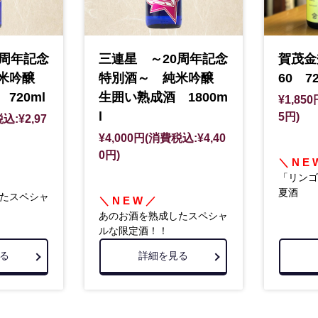
0周年記念
三連星 ～20周年記念
賀茂金
純米吟醸
特別酒～ 純米吟醸
60 72
720ml
生囲い熟成酒 1800m
¥1,85
l
5円)
込:¥2,97
¥4,000円(消費税込:¥4,40
0円)
＼ N E 
「リンゴ
夏酒
たスペシャ
＼ N E W ／
あのお酒を熟成したスペシャ
ルな限定酒！！
る
詳細を見る