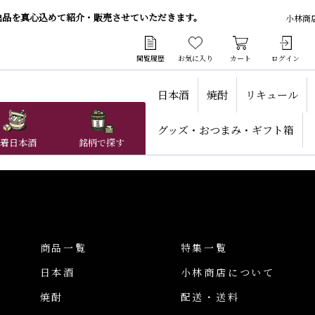
逸品を真心込めて紹介・販売させていただきます。
小林商
閲覧履歴
お気に入り
カート
ログイン
日本酒
焼酎
リキュール
グッズ・おつまみ・ギフト箱
着日本酒
銘柄で探す
商品一覧
特集一覧
日本酒
小林商店について
焼酎
配送・送料