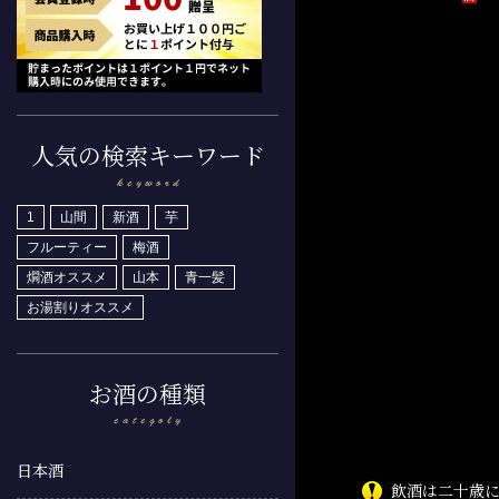
人気の検索キーワード
1
山間
新酒
芋
フルーティー
梅酒
燗酒オススメ
山本
青一髪
お湯割りオススメ
お酒の種類
日本酒
飲酒は二十歳