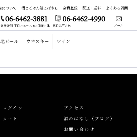
店について
酒とごはん処こばやし
会員登録
配送・送料
よくある質問
06-6462-3881
06-6462-4990
メール
営業時間 平日9:30～19:00 日曜定休 祝日は不定休
地ビール
ウヰスキー
ワイン
ログイン
アクセス
カート
酒のはなし
（ブログ）
お問い合わせ