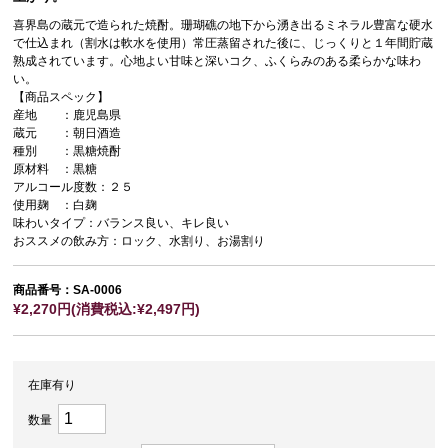
喜界島の蔵元で造られた焼酎。珊瑚礁の地下から湧き出るミネラル豊富な硬水
で仕込まれ（割水は軟水を使用）常圧蒸留された後に、じっくりと１年間貯蔵
熟成されています。心地よい甘味と深いコク、ふくらみのある柔らかな味わ
い。
【商品スペック】
産地 ：鹿児島県
蔵元 ：朝日酒造
種別 ：黒糖焼酎
原材料 ：黒糖
アルコール度数：２５
使用麹 ：白麹
味わいタイプ：バランス良い、キレ良い
おススメの飲み方：ロック、水割り、お湯割り
商品番号：SA-0006
¥2,270円(消費税込:¥2,497円)
在庫有り
数量