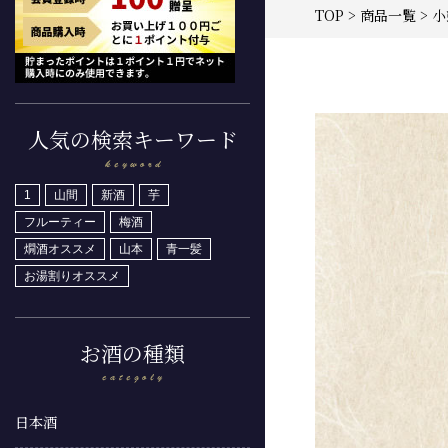
TOP
>
商品一覧
> 
人気の検索キーワード
1
山間
新酒
芋
フルーティー
梅酒
燗酒オススメ
山本
青一髪
お湯割りオススメ
お酒の種類
日本酒