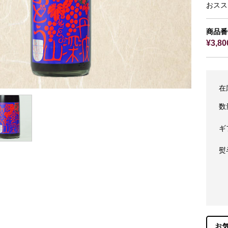
おスス
商品番号
¥3,8
在
数
ギ
熨