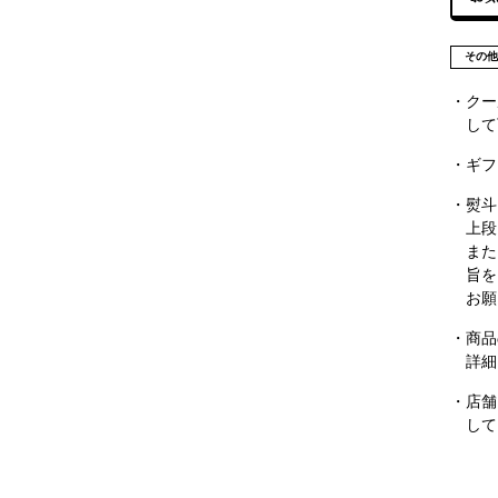
その
・クー
して
・ギフ
・熨斗
上段
また
旨を
お願
・商品
詳細
・店舗
して