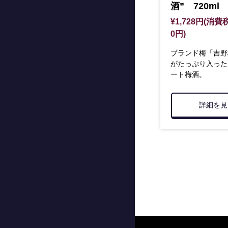
酒” 720ml
¥1,728円(消費税
0円)
ブランド梅「吉野
がたっぷり入った
ート梅酒。
詳細を見