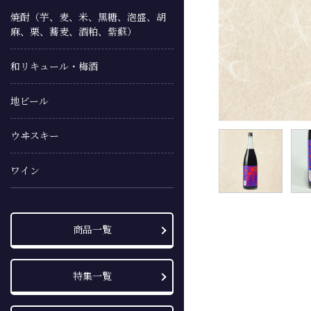
焼酎（芋、麦、米、黒糖、泡盛、胡
麻、栗、蕎麦、酒粕、紫蘇）
和リキュール・梅酒
地ビール
ウヰスキー
ワイン
商品一覧
特集一覧