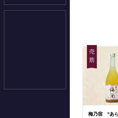
梅乃宿 ”あ