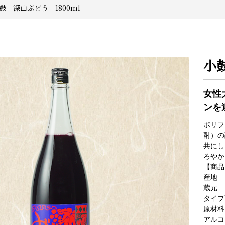
小鼓 深山ぶどう 1800ml
小
女性
ンを
ポリフ
酎）の
共にし
ろやか
【商品
産地
蔵元
タイプ
原材料
アルコ