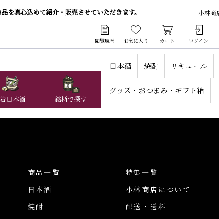
逸品を真心込めて紹介・販売させていただきます。
小林商
閲覧履歴
お気に入り
カート
ログイン
日本酒
焼酎
リキュール
グッズ・おつまみ・ギフト箱
着日本酒
銘柄で探す
商品一覧
特集一覧
日本酒
小林商店について
焼酎
配送・送料