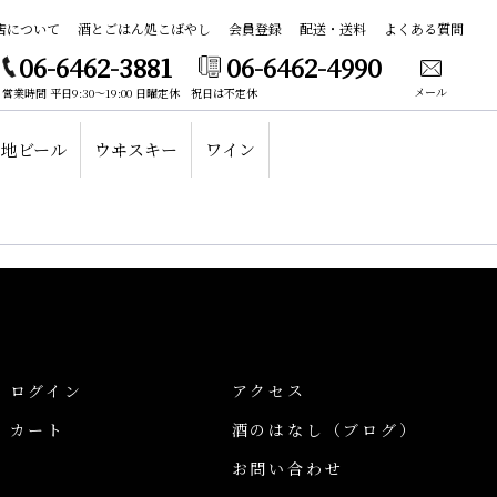
店について
酒とごはん処こばやし
会員登録
配送・送料
よくある質問
06-6462-3881
06-6462-4990
メール
営業時間 平日9:30～19:00 日曜定休 祝日は不定休
地ビール
ウヰスキー
ワイン
ログイン
アクセス
カート
酒のはなし
（ブログ）
お問い合わせ