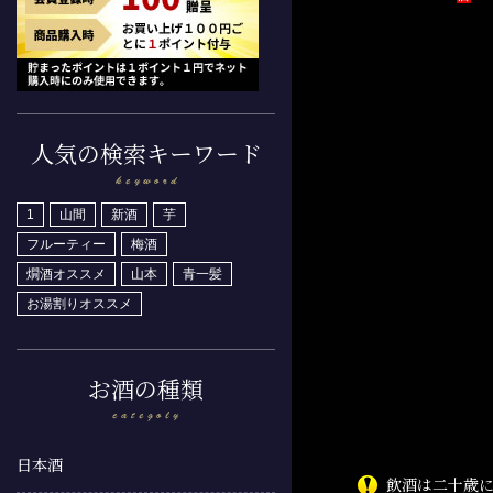
人気の検索キーワード
1
山間
新酒
芋
フルーティー
梅酒
燗酒オススメ
山本
青一髪
お湯割りオススメ
お酒の種類
日本酒
飲酒は二十歳