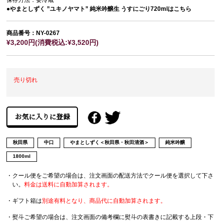
保存方法：要冷蔵
●やまとしずく ”ユキノヤマト” 純米吟醸生 うすにごり720mlはこちら
商品番号：NY-0267
¥3,200円(消費税込:¥3,520円)
売り切れ
秋田県
中口
やまとしずく＜秋田県・秋田清酒＞
純米吟醸
1800ml
・クール便をご希望の場合は、注文画面の配送方法でクール便を選択して下さ
い。
料金は送料に自動加算されます。
・ギフト箱は
別途有料となり、商品代に自動加算されます。
・熨斗ご希望の場合は、注文画面の備考欄に熨斗の表書きに記載する上段・下