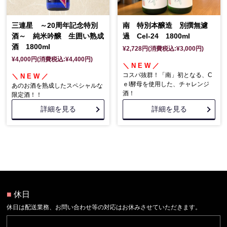
三連星 ～20周年記念特別
南 特別本醸造 別撰無濾
酒～ 純米吟醸 生囲い熟成
過 Cel-24 1800ml
酒 1800ml
¥2,728円(消費税込:¥3,000円)
¥4,000円(消費税込:¥4,400円)
＼ N E W ／
コスパ抜群！「南」初となる、C
＼ N E W ／
ｅl酵母を使用した、チャレンジ
あのお酒を熟成したスペシャルな
酒！
限定酒！！
詳細を見る
詳細を見る
■
休日
休日は配送業務、お問い合わせ等の対応はお休みさせていただきます。