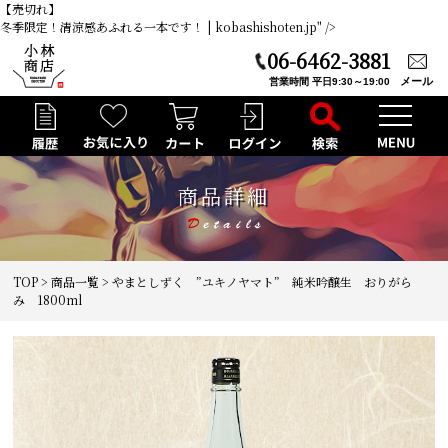
【売切れ】
冬季限定！清涼感あふれる一本です！ | kobashishoten.jp" />
06-6462-3881
メール
営業時間 平日9:30～19:00
商品詳細
TOP
>
商品一覧
> やまとしずく ”ユキノヤマト” 純米吟醸生 おりがら
み 1800ml