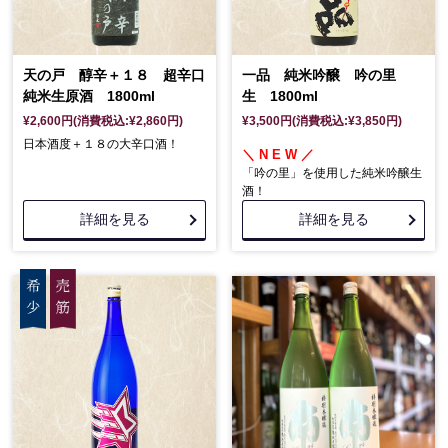
天の戸 醇辛＋１８ 超辛口
一品 純米吟醸 吟の里
純米生原酒 1800ml
生 1800ml
¥2,600円(消費税込:¥2,860円)
¥3,500円(消費税込:¥3,850円)
日本酒度＋１８の大辛口酒！
＼ N E W ／
「吟の里」を使用した純米吟醸生
酒！
詳細を見る
詳細を見る