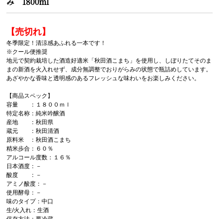
み 1800ml
【売切れ】
冬季限定！清涼感あふれる一本です！
※クール便推奨
地元で契約栽培した酒造好適米「秋田酒こまち」を使用し、しぼりたてそのま
まの新酒を火入れせず、成分無調整でおりがらみの状態で瓶詰めしています。
あざやかな香味と透明感のあるフレッシュな味わいをお楽しみください。
【商品スペック】
容量 ：１８００ｍｌ
特定名称：純米吟醸酒
産地 ：秋田県
蔵元 ：秋田清酒
原料米 ：秋田酒こまち
精米歩合：６０％
アルコール度数：１６％
日本酒度：－
酸度 ：－
アミノ酸度：－
使用酵母：－
味のタイプ：中口
生/火入れ：生酒