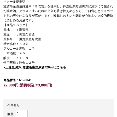
※クール便推奨
滋賀県産酒造好適米「吟吹雪」を使用し、鈴鹿山系野洲川の伏流水にて醸され
た純米酒。グラスに注いだ時の上立ち香は控えめながら、一口含むとマスカッ
ト系の爽やかな香りが広がります。喉越しのキレと麹香が心地よい比較的軽快
に楽しめるお酒です。
【商品スペック】
産地 ：滋賀県
蔵元 ：美冨久酒造
原料米 ：滋賀県産吟吹雪
精米歩合：６０％
アルコール度数：１７
日本酒度：＋５
酸度 ：１．８
使用酵母：協会１２号
●三連星 純米 無濾過生詰原酒720mlはこちら
商品番号：NS-0041
¥2,800円(消費税込:¥3,080円)
在庫有り
数量