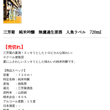
三芳菊 純米吟醸 無濾過生原酒 人魚ラベル 720ml
【売切れ】
三芳菊の夏酒！スッキリとしたトロピカルな味わい♪
※クール便推奨
夏にふさわしいスッキリとした味わいの純米吟醸です。
【商品スペック】
容量 ：７２０ｍｌ
特定名称：純米吟醸
産地 ：徳島県
蔵元 ：三芳菊酒造
原料米 ：山田錦
精米歩合：６０％
アルコール度数：１５度
日本酒度：－