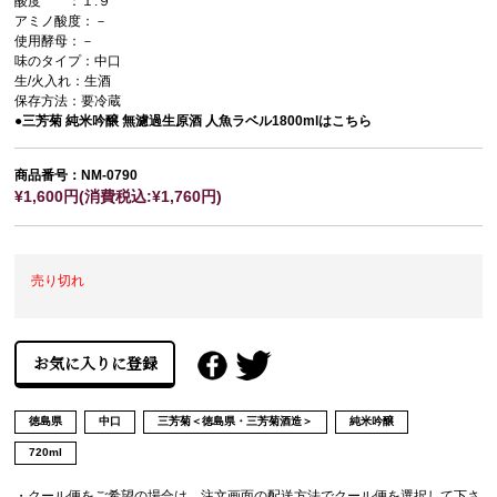
酸度 ：１.９
アミノ酸度：－
使用酵母：－
味のタイプ：中口
生/火入れ：生酒
保存方法：要冷蔵
●三芳菊 純米吟醸 無濾過生原酒 人魚ラベル1800mlはこちら
商品番号：NM-0790
¥1,600円(消費税込:¥1,760円)
売り切れ
徳島県
中口
三芳菊＜徳島県・三芳菊酒造＞
純米吟醸
720ml
・クール便をご希望の場合は、注文画面の配送方法でクール便を選択して下さ