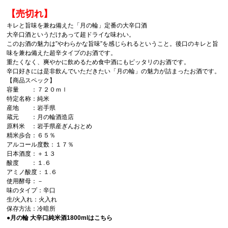
【売切れ】
キレと旨味を兼ね備えた「月の輪」定番の大辛口酒
大辛口酒というだけあって超ドライな味わい。
このお酒の魅力は”やわらかな旨味”を感じられるということ。後口のキレと旨
味を兼ね備えた超辛タイプのお酒です。
重たくなく、爽やかに飲めるため食中酒にもピッタリのお酒です。
辛口好きには是非飲んでいただきたい「月の輪」の魅力が詰まったお酒です。
【商品スペック】
容量 ：７２０ｍｌ
特定名称：純米
産地 ：岩手県
蔵元 ：月の輪酒造店
原料米 ：岩手県産ぎんおとめ
精米歩合：６５％
アルコール度数：１７％
日本酒度：＋１３
酸度 ：１.６
アミノ酸度：１.６
使用酵母：－
味のタイプ：辛口
生/火入れ：火入れ
保存方法：冷暗所
●月の輪 大辛口純米酒1800mlはこちら