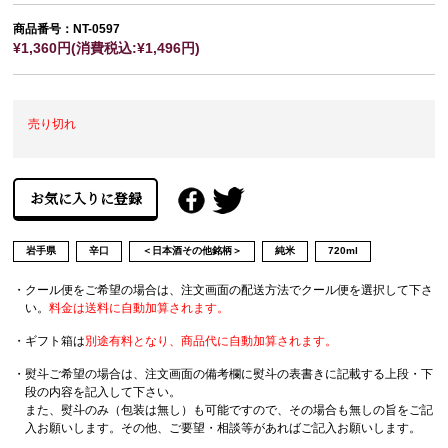
商品番号：NT-0597
¥1,360円(消費税込:¥1,496円)
売り切れ
岩手県
辛口
＜日本酒その他銘柄＞
純米
720ml
・クール便をご希望の場合は、注文画面の配送方法でクール便を選択して下さ
い。
料金は送料に自動加算されます。
・ギフト箱は
別途有料となり、商品代に自動加算されます。
・熨斗ご希望の場合は、注文画面の備考欄に熨斗の表書きに記載する上段・下
段の内容を記入して下さい。
また、熨斗のみ（包装は無し）も可能ですので、その場合も無しの旨をご記
入お願いします。その他、ご要望・相談等があればご記入お願いします。