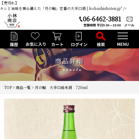
【売切れ】
キレと旨味を兼ね備えた「月の輪」定番の大辛口酒 | kobashishoten.jp" />
06-6462-3881
メール
営業時間 平日9:30～19:00
商品詳細
TOP
>
商品一覧
> 月の輪 大辛口純米酒 720ml