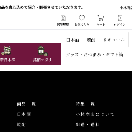
逸品を真心込めて紹介・販売させていただきます。
小林商
閲覧履歴
お気に入り
カート
ログイン
日本酒
焼酎
リキュール
グッズ・おつまみ・ギフト箱
着日本酒
銘柄で探す
商品一覧
特集一覧
日本酒
小林商店について
焼酎
配送・送料