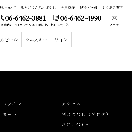
店について
酒とごはん処こばやし
会員登録
配送・送料
よくある質問
06-6462-3881
06-6462-4990
メール
営業時間 平日9:30～19:00 日曜定休 祝日は不定休
地ビール
ウヰスキー
ワイン
ログイン
アクセス
カート
酒のはなし
（ブログ）
お問い合わせ