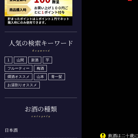
人気の検索キーワード
1
山間
新酒
芋
フルーティー
梅酒
燗酒オススメ
山本
青一髪
お湯割りオススメ
お酒の種類
日本酒
飲酒は二十歳